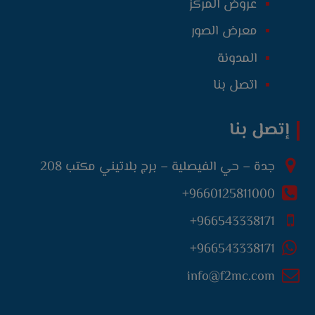
عروض المركز
معرض الصور
المدونة
اتصل بنا
إتصل بنا
جدة – حي الفيصلية – برج بلاتيني مكتب 208
9660125811000+
966543338171+
966543338171+
info@f2mc.com