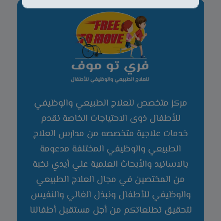
س
e
ت
ت
ا
d
س
ر
ب
ا
و
S
ر
ب
ن
ق
t
*
ي
م
a
*
t
e
s
مركز متخصص للعلاج الطبيعي والوظيفي
+
1
للأطفال ذوى الاحتياجات الخاصة نقدم
خدمات علاجية متخصصه من مدارس العلاج
الطبيعي والوظيفي المختلفة مدعومة
بالاسانيد والأبحاث العلمية علي أيدي نخبة
من المختصين في مجال العلاج الطبيعي
والوظيفي للأطفال ونبذل الغالي والنفيس
لتحقيق تطلعاتكم من أجل مستقبل أطفالنا