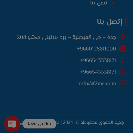
اتصل بنا
إتصل بنا
جدة – حي الفيصلية – برج بلاتيني مكتب 208
9660125811000+
966543338171+
966543338171+
info@f2mc.com
جميع الحقوق محفوظة © 2024 | تصميم وتطوير :
ديجيتاليتي
تواصل معنا