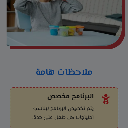
ت
ب
ن
س
t
*
ي
ا
a
*
ب
t
ر
ق
e
م
s
+
1
ملاحظات هامة
البرنامج مخصص
يتم تخصيص البرنامج ليناسب
احتياجات كل طفل على حدة.